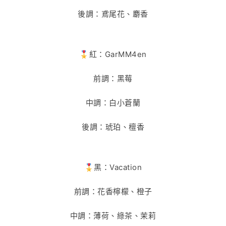
後調：鳶尾花、麝香
🎖️紅：GarMM4en
前調：黑莓
中調：白小蒼蘭
後調：琥珀、檀香
🎖️黑：Vacation
前調：花香檸檬、橙子
中調：薄荷、綠茶、茉莉