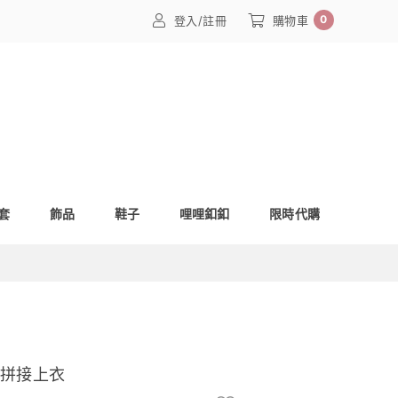
0
登入/註冊
購物車
套
飾品
鞋子
哩哩釦釦
限時代購
次拼接上衣