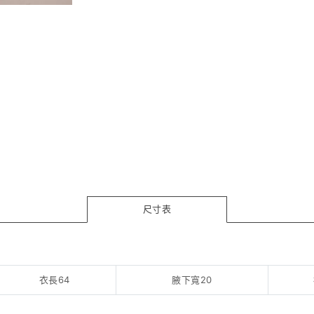
尺寸表
衣長64
腋下寬20