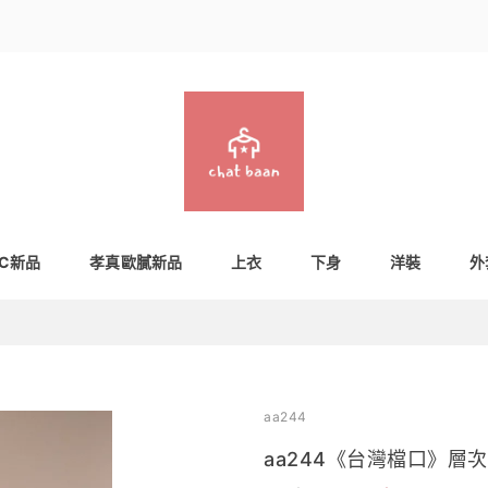
IC新品
孝真歐膩新品
上衣
下身
洋裝
外
aa244
aa244《台灣檔口》層