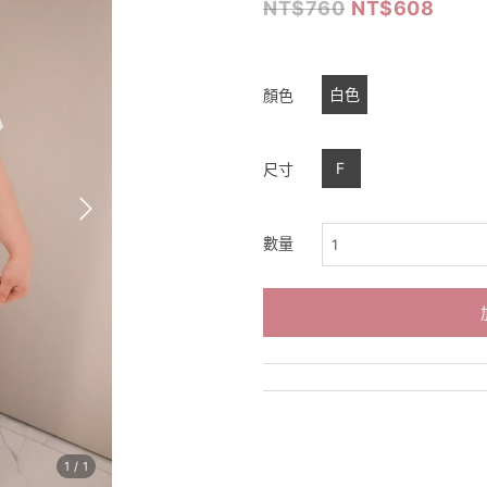
760
608
白色
顏色
F
尺寸
數量
1
/
1