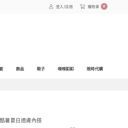
0
登入/註冊
購物車
套
飾品
鞋子
哩哩釦釦
限時代購
妳酷暑夏日透膚內搭