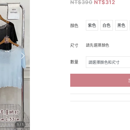
390
312
紫色
白色
黑色
顏色
尺寸
請先選擇顏色
數量
1
/
1