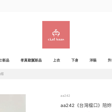
IC新品
孝真歐膩新品
上衣
下身
洋裝
外
內搭
aa242
aa242《台灣檔口》陪