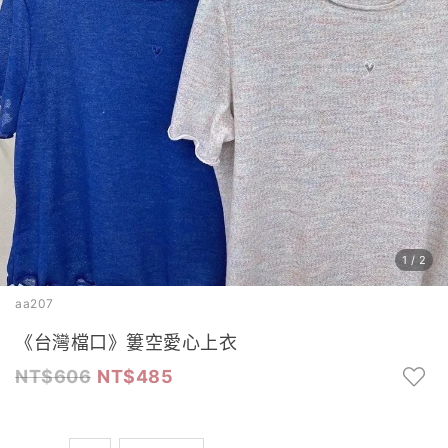
1
/
2
aa207
《台灣檔口》簍空愛心上衣
606
485